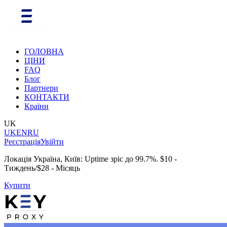
ГОЛОВНА
ЦІНИ
FAQ
Блог
Партнери
КОНТАКТИ
Країни
UK
UK
EN
RU
Реєстрація
Увійти
Локація Україна, Київ: Uptime зріс до 99.7%. $10 -
Тиждень/$28 - Місяць
Купити