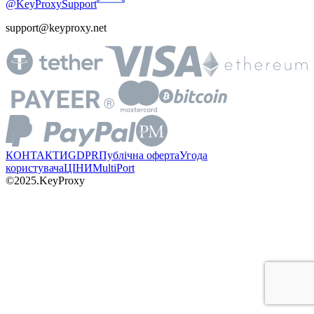
@KeyProxySupport
support@keyproxy.net
КОНТАКТИ
GDPR
Публічна оферта
Угода
користувача
ЦІНИ
MultiPort
©2025.KeyProxy