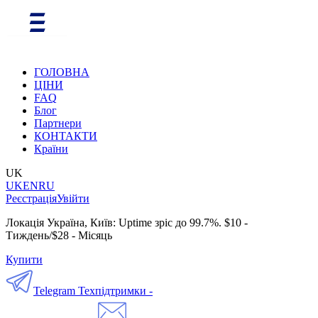
ГОЛОВНА
ЦІНИ
FAQ
Блог
Партнери
КОНТАКТИ
Країни
UK
UK
EN
RU
Реєстрація
Увійти
Локація Україна, Київ: Uptime зріс до 99.7%. $10 -
Тиждень/$28 - Місяць
Купити
Telegram Техпідтримки -