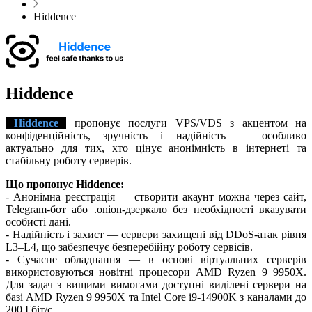
Hiddence
Hiddence
Hiddence
пропонує послуги VPS/VDS з акцентом на
конфіденційність, зручність і надійність — особливо
актуально для тих, хто цінує анонімність в інтернеті та
стабільну роботу серверів.
Що пропонує Hiddence:
- Анонімна реєстрація — створити акаунт можна через сайт,
Telegram-бот або .onion-дзеркало без необхідності вказувати
особисті дані.
- Надійність і захист — сервери захищені від DDoS-атак рівня
L3–L4, що забезпечує безперебійну роботу сервісів.
- Сучасне обладнання — в основі віртуальних серверів
використовуються новітні процесори AMD Ryzen 9 9950X.
Для задач з вищими вимогами доступні виділені сервери на
базі AMD Ryzen 9 9950X та Intel Core i9-14900K з каналами до
200 Гбіт/с.