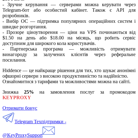
- Зручне керування — серверами можна керувати через
Telegram-бот або особистий кабінет. Також є API для
розробників.
- Вибір ОС — підтримка популярних операційних систем і
швидке розгортання.
- Прозоре ціноутворення — ціни на VPS починаються від
$1.50 на день або $18.00 на місяць, що робить сервіс
доступним для широкого кола користувачів.
- Партнерська програма — можливість отримувати
винагороду за залучених клієнтів через реферальне
посилання.
Hiddence — це найкраще рішення для тих, хто шукає анонімні
офшорні сервери з високою продуктивністю та надійністю.
Ознайомитися з тарифами та можливостями можна на сайті.
Знижка
25%
на замовлення послуг за промокодом
KEYPROXY
Отримати бонус
Telegram Техпідтримки -
@KeyProxySupport