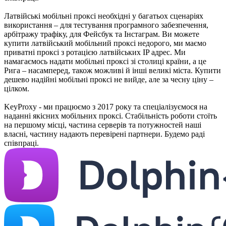
Латвійські мобільні проксі необхідні у багатьох сценаріях
використання – для тестування програмного забезпечення,
арбітражу трафіку, для Фейсбук та Інстаграм. Ви можете
купити латвійський мобільний проксі недорого, ми маємо
приватні проксі з ротацією латвійських IP адрес. Ми
намагаємось надати мобільні проксі зі столиці країни, а це
Рига – насамперед, також можливі й інші великі міста. Купити
дешево надійні мобільні проксі не вийде, але за чесну ціну –
цілком.
KeyProxy - ми працюємо з 2017 року та спеціалізуємося на
наданні якісних мобільних проксі. Стабільність роботи стоїть
на першому місці, частина серверів та потужностей наші
власні, частину надають перевірені партнери. Будемо раді
співпраці.