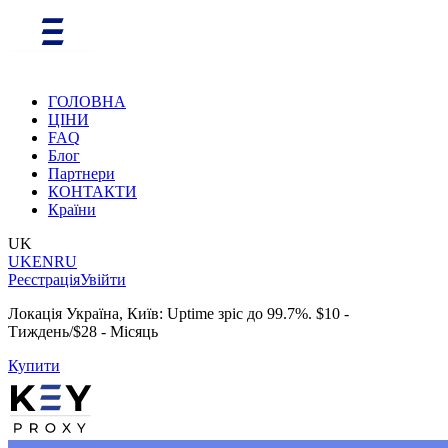
ГОЛОВНА
ЦІНИ
FAQ
Блог
Партнери
КОНТАКТИ
Країни
UK
UK
EN
RU
Реєстрація
Увійти
Локація Україна, Київ: Uptime зріс до 99.7%. $10 -
Тиждень/$28 - Місяць
Купити