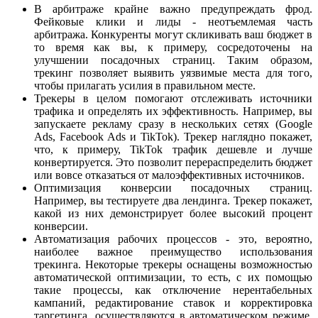
В арбитраже крайне важно предупреждать фрод.
Фейковые клики и лиды - неотъемлемая часть
арбитража. Конкуренты могут скликивать ваш бюджет в
то время как вы, к примеру, сосредоточены на
улучшении посадочных страниц. Таким образом,
трекинг позволяет выявить уязвимые места для того,
чтобы прилагать усилия в правильном месте.
Трекеры в целом помогают отслеживать источники
трафика и определять их эффективность. Например, вы
запускаете рекламу сразу в нескольких сетях (Google
Ads, Facebook Ads и TikTok). Трекер наглядно покажет,
что, к примеру, TikTok трафик дешевле и лучше
конвертируется. Это позволит перераспределить бюджет
или вовсе отказаться от малоэффективных источников.
Оптимизация конверсии посадочных страниц.
Например, вы тестируете два лендинга. Трекер покажет,
какой из них демонстрирует более высокий процент
конверсии.
Автоматизация рабочих процессов - это, вероятно,
наиболее важное преимущество использования
трекинга. Некоторые трекеры оснащены возможностью
автоматической оптимизации, то есть, с их помощью
такие процессы, как отключение нерентабельных
кампаний, редактирование ставок и корректировка
таргетинга, осуществляются в автоматическом режиме.