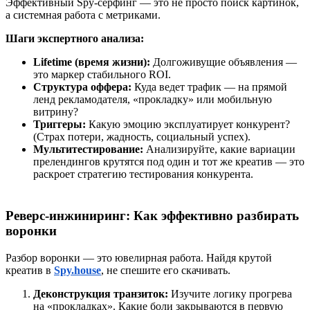
Эффективный Spy-серфинг — это не просто поиск картинок,
а системная работа с метриками.
Шаги экспертного анализа:
Lifetime (время жизни):
Долгоживущие объявления —
это маркер стабильного ROI.
Структура оффера:
Куда ведет трафик — на прямой
ленд рекламодателя, «прокладку» или мобильную
витрину?
Триггеры:
Какую эмоцию эксплуатирует конкурент?
(Страх потери, жадность, социальный успех).
Мультитестирование:
Анализируйте, какие вариации
прелендингов крутятся под один и тот же креатив — это
раскроет стратегию тестирования конкурента.
Реверс-инжиниринг: Как эффективно разбирать
воронки
Разбор воронки — это ювелирная работа. Найдя крутой
креатив в
Spy.house
, не спешите его скачивать.
Деконструкция транзиток:
Изучите логику прогрева
на «прокладках». Какие боли закрываются в первую