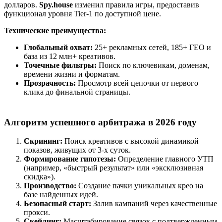
долларов.
Spy.house
изменил правила игры, предоставив
функционал уровня Tier-1 по доступной цене.
Технические преимущества:
Глобальный охват:
25+ рекламных сетей, 185+ ГЕО и
база из 12 млн+ креативов.
Точечные фильтры:
Поиск по ключевикам, доменам,
времени жизни и форматам.
Прозрачность:
Просмотр всей цепочки от первого
клика до финальной страницы.
Алгоритм успешного арбитража в 2026 году
Скрининг:
Поиск креативов с высокой динамикой
показов, живущих от 3-х суток.
Формирование гипотезы:
Определение главного УТП
(например, «быстрый результат» или «эксклюзивная
скидка»).
Производство:
Создание пачки уникальных крео на
базе найденных идей.
Безопасный старт:
Залив кампаний через качественные
прокси.
Скейлинг:
Масштабирование связок с подтвержденным