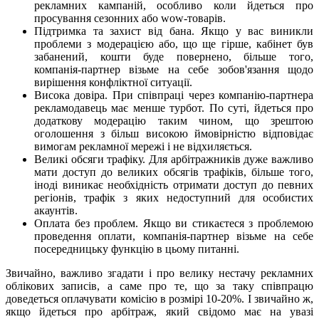
рекламних кампаній, особливо коли йдеться про
просування сезонних або wow-товарів.
Підтримка та захист від бана. Якщо у вас виникли
проблеми з модерацією або, що ще гірше, кабінет був
забанений, кошти буде повернено, більше того,
компанія-партнер візьме на себе зобов'язання щодо
вирішення конфліктної ситуації.
Висока довіра. При співпраці через компанію-партнера
рекламодавець має менше турбот. По суті, йдеться про
додаткову модерацію таким чином, що зрештою
оголошення з більш високою ймовірністю відповідає
вимогам рекламної мережі і не відхиляється.
Великі обсяги трафіку. Для арбітражників дуже важливо
мати доступ до великих обсягів трафіків, більше того,
іноді виникає необхідність отримати доступ до певних
регіонів, трафік з яких недоступний для особистих
акаунтів.
Оплата без проблем. Якщо ви стикаєтеся з проблемою
проведення оплати, компанія-партнер візьме на себе
посередницьку функцію в цьому питанні.
Звичайно, важливо згадати і про велику нестачу рекламних
облікових записів, а саме про те, що за таку співпрацю
доведеться оплачувати комісію в розмірі 10-20%. І звичайно ж,
якщо йдеться про арбітраж, який свідомо має на увазі