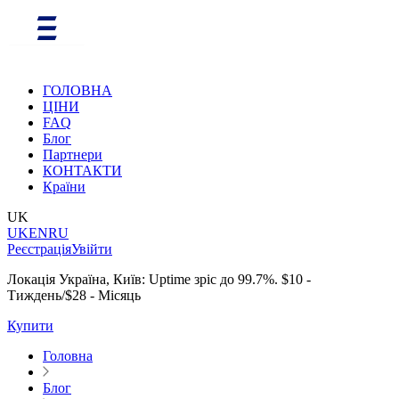
ГОЛОВНА
ЦІНИ
FAQ
Блог
Партнери
КОНТАКТИ
Країни
UK
UK
EN
RU
Реєстрація
Увійти
Локація Україна, Київ: Uptime зріс до 99.7%. $10 -
Тиждень/$28 - Місяць
Купити
Головна
Блог