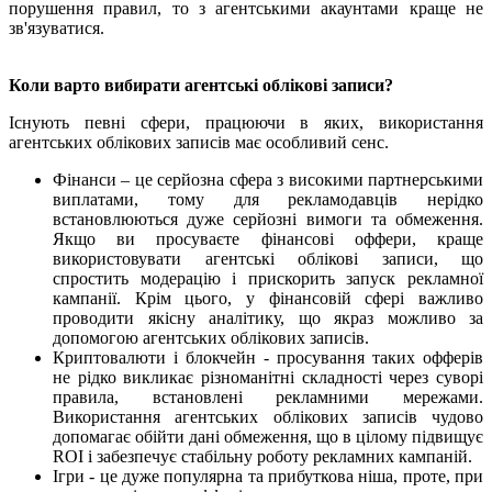
порушення правил, то з агентськими акаунтами краще не
зв'язуватися.
Коли варто вибирати агентські облікові записи?
Існують певні сфери, працюючи в яких, використання
агентських облікових записів має особливий сенс.
Фінанси – це серйозна сфера з високими партнерськими
виплатами, тому для рекламодавців нерідко
встановлюються дуже серйозні вимоги та обмеження.
Якщо ви просуваєте фінансові оффери, краще
використовувати агентські облікові записи, що
спростить модерацію і прискорить запуск рекламної
кампанії. Крім цього, у фінансовій сфері важливо
проводити якісну аналітику, що якраз можливо за
допомогою агентських облікових записів.
Криптовалюти і блокчейн - просування таких офферів
не рідко викликає різноманітні складності через суворі
правила, встановлені рекламними мережами.
Використання агентських облікових записів чудово
допомагає обійти дані обмеження, що в цілому підвищує
ROI і забезпечує стабільну роботу рекламних кампаній.
Ігри - це дуже популярна та прибуткова ніша, проте, при