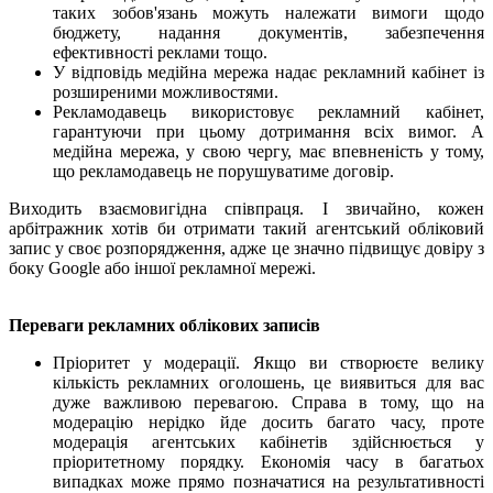
таких зобов'язань можуть належати вимоги щодо
бюджету, надання документів, забезпечення
ефективності реклами тощо.
У відповідь медійна мережа надає рекламний кабінет із
розширеними можливостями.
Рекламодавець використовує рекламний кабінет,
гарантуючи при цьому дотримання всіх вимог. А
медійна мережа, у свою чергу, має впевненість у тому,
що рекламодавець не порушуватиме договір.
Виходить взаємовигідна співпраця. І звичайно, кожен
арбітражник хотів би отримати такий агентський обліковий
запис у своє розпорядження, адже це значно підвищує довіру з
боку Google або іншої рекламної мережі.
Переваги рекламних облікових записів
Пріоритет у модерації. Якщо ви створюєте велику
кількість рекламних оголошень, це виявиться для вас
дуже важливою перевагою. Справа в тому, що на
модерацію нерідко йде досить багато часу, проте
модерація агентських кабінетів здійснюється у
пріоритетному порядку. Економія часу в багатьох
випадках може прямо позначатися на результативності