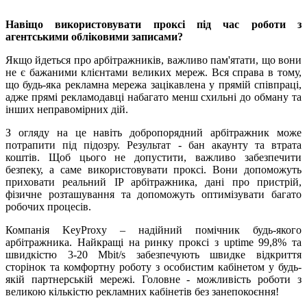
Навіщо використовувати проксі під час роботи з
агентськими обліковими записами?
Якщо йдеться про арбітражників, важливо пам'ятати, що вони
не є бажаними клієнтами великих мереж. Вся справа в тому,
що будь-яка рекламна мережа зацікавлена ​​у прямій співпраці,
адже прямі рекламодавці набагато менш схильні до обману та
інших неправомірних дій.
З огляду на це навіть добропорядний арбітражник може
потрапити під підозру. Результат - бан акаунту та втрата
коштів. Щоб цього не допустити, важливо забезпечити
безпеку, а саме використовувати проксі. Вони допоможуть
приховати реальний IP арбітражника, дані про пристрій,
фізичне розташування та допоможуть оптимізувати багато
робочих процесів.
Компанія KeyProxy – надійний помічник будь-якого
арбітражника. Найкращі на ринку проксі з uptime 99,8% та
швидкістю 3-20 Mbit/s забезпечують швидке відкриття
сторінок та комфортну роботу з особистим кабінетом у будь-
якій партнерській мережі. Головне - можливість роботи з
великою кількістю рекламних кабінетів без занепокоєння!