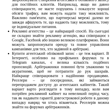
для постійних клієнтів. Наприклад, якщо ви давно
співпрацюєте, не маєте порушень і показуєте хороші
обсяги трафіку, вам можуть надати таку можливість.
Важливо пам'ятати, що партнерські мережі далеко не
завжди афішують те, що надають таку можливість, тому
це індивідуальне питання.
Рекламні агентства – це найкращий спосіб. На сьогодні
не складно знайти рекламну агенцію, яка співпрацює з
Google, Facebook або іншою великою платформою. Вони
можуть запропонувати оренду та повне управління
кампаніями для тих, хто задіяний в арбітражі.
Купити агентський обліковий запис - це теж варіант. В
Інтернеті, особливо на профільних форумах та в
Telegram каналах, є велика кількість подібних
пропозицій. Арбітражники повинні бути уважними та
акуратними, щоб не потрапити до рук шахраїв.
Найкраще співпрацювати з надійними продавцями.
Реселери – це посередники, які займаються
перепродажем доступу до агентських кабінетів. Такий
варіант варто розглядати в тому випадку, коли вам
потрібен рекламний кабінет на невеликий період часу,
так як надавати гарантії довгострокової роботи в даному
випадку навряд чи хтось візьметься. Реселерів можна
знайти на форумах арбітражників.