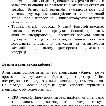
просуванні даних офферів доводиться керувати великою
кількістю кампаній та працювати з більшими обсягами
трафіку. Багато арбітражників використовують сірі
методи, тому вкрай важливо убезпечити свій обліковий
запис. Але найпростіше - використовувати агентські
облікові записи.
Туризм, готелі, подорожі. У даній індустрії важливо
швидко та ефективно просувати сезонні пропозиції,
акції та спецпропозиції. Агентські облікові записи
підходять для цього найкращим чином, оскільки
дозволяють оперативно запускати та оптимізувати
кампанії і при цьому прискорюють проходження
модерації.
Де взяти агентський кабінет?
Агентський обліковий запис, або агентський кабінет, - це не
просто опція, яку можна вибрати під час реєстрації. Без
посередника не вийде, оскільки вимоги є досить суворими.
На сьогодні можна виділити деякі способи отримання
агентського облікового запису:
CPA-мережі. Партнерські мережі націлені на співпрацю
з великими рекламодавцями, тому можуть
запропонувати створення агентського облікового запису