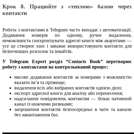
Крок 8. Працюйте з «теплою» базою через
контакти
Робота з контактами в Telegram часто випадає з автоматизації.
Додавання номерів по одному, ручне видалення,
неможливість синхронізувати адресні книги між акаунтами —
усе це створює хаос і заважає використовувати контакти для
безпечніших розсилок та інвайтів.
У Telegram Expert розділ “Contacts Book” перетворює
роботу з контактами на контрольований процес:
масове додавання контактів за номерами з можливістю
вказати ім’я та прізвище;
видалення всіх або вибраних контактів однією дією;
експорт адресної книги для аналізу або перенесення;
надсилання повідомлень контактам — більш нативний
канал із нижчими ризиками;
запрошення контактів безпосередньо в чати та канали
без завантаження баз.