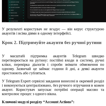
У результаті користувач не вгадує — він керує структурою
акаунтів і всіма діями в одному інтерфейсі.
Крок 2. Підтримуйте акаунти без ручної рутини
У масштабі підтримка акаунтів Telegram швидко
перетворюється на рутину: постійні входи в систему, ручні
кліки, перевірка діалогів і спроби знімати обмеження по
одному. Зазвичай це займає години й дні, а деякі акаунти
простоюють або губляться.
У Telegram Expert сервісні завдання винесені в окремий розділ
і виконуються централізовано, без ручного втручання в кожен
акаунт. Користувач запускає потрібні операції масово та
контролює процес з одного вікна.
Ключові модулі розділу “Account Actions”: