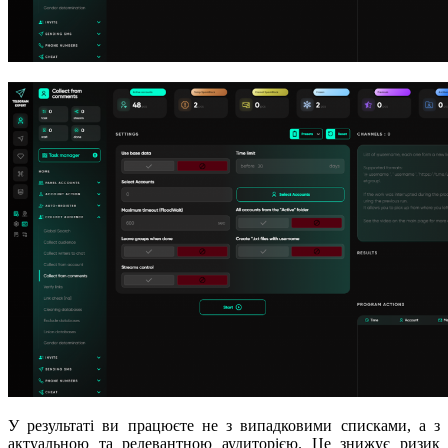
У результаті ви працюєте не з випадковими списками, а з
актуальною та релевантною аудиторією. Це знижує ризик