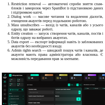
Restriction removal — автоматичні спроби зняття спам-
блоків і заморозок через SpamBot із підстановкою даних
і підтримкою капчі.
Dialog work — масове читання та видалення діалогів,
очищення акаунтів перед подальшою роботою.
Mass unsubscribes — вихід із чатів, каналів або з усього
одразу, що заважає роботі.
Entity creation — запуск створення чатів, каналів, постів і
ботів одразу на вибраних акаунтах.
Data export — експорт інформації навіть із заблокованих
акаунтів без необхідності входу.
Admin rights search — швидкий пошук чатів і каналів, де
акаунти мають права адміністратора або власника. Є
можливість передавання прав за username.