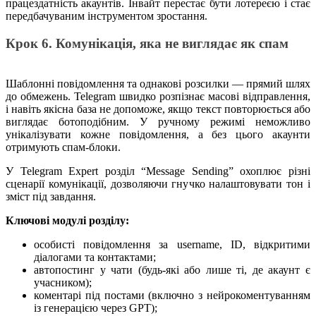
працездатність акаунтів. Інвайт перестає бути лотереєю і стає
передбачуваним інструментом зростання.
Крок 6. Комунікація, яка не виглядає як спам
Шаблонні повідомлення та однакові розсилки — прямий шлях
до обмежень. Telegram швидко розпізнає масові відправлення,
і навіть якісна база не допоможе, якщо текст повторюється або
виглядає ботоподібним. У ручному режимі неможливо
унікалізувати кожне повідомлення, а без цього акаунти
отримують спам-блоки.
У Telegram Expert розділ “Message Sending” охоплює різні
сценарії комунікації, дозволяючи гнучко налаштовувати тон і
зміст під завдання.
Ключові модулі розділу:
особисті повідомлення за username, ID, відкритими
діалогами та контактами;
автопостинг у чати (будь-які або лише ті, де акаунт є
учасником);
коментарі під постами (включно з нейрокоментуванням
із генерацією через GPT);