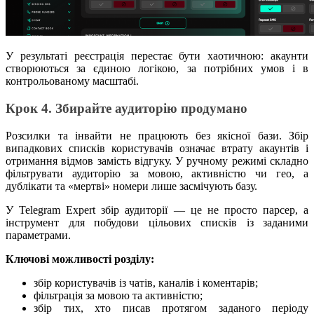
У результаті реєстрація перестає бути хаотичною: акаунти
створюються за єдиною логікою, за потрібних умов і в
контрольованому масштабі.
Крок 4. Збирайте аудиторію продумано
Розсилки та інвайти не працюють без якісної бази. Збір
випадкових списків користувачів означає втрату акаунтів і
отримання відмов замість відгуку. У ручному режимі складно
фільтрувати аудиторію за мовою, активністю чи гео, а
дублікати та «мертві» номери лише засмічують базу.
У Telegram Expert збір аудиторії — це не просто парсер, а
інструмент для побудови цільових списків із заданими
параметрами.
Ключові можливості розділу:
збір користувачів із чатів, каналів і коментарів;
фільтрація за мовою та активністю;
збір тих, хто писав протягом заданого періоду