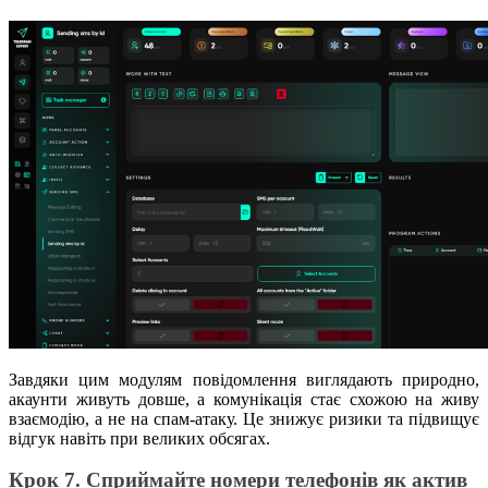
Завдяки цим модулям повідомлення виглядають природно,
акаунти живуть довше, а комунікація стає схожою на живу
взаємодію, а не на спам-атаку. Це знижує ризики та підвищує
відгук навіть при великих обсягах.
Крок 7. Сприймайте номери телефонів як актив