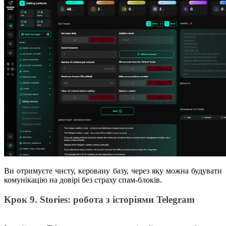
Ви отримуєте чисту, керовану базу, через яку можна будувати
комунікацію на довірі без страху спам-блоків.
Крок 9. Stories: робота з історіями Telegram