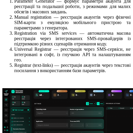
Parameter Generator — формує параметри акаунта для
реєстрації та подальшої роботи, з режимами для малих
обсягів і масових завдань.
Manual registration — реєстрація акаунтів через фізичні
SIM-карти з емуляцією мобільного пристрою та
параметрами з генератора.
Registration via SMS services — автоматична масова
реєстрація через інтегрованих SMS-провайдерів із
підтримкою різних сценаріїв отримання коду.
Universal Registrar — реєстрація через SMS-сервіси, не
інтегровані в софт, із гнучкою API та налаштуванням
гео.
Registrar (text-links) — реєстрація акаунтів через текстові
посилання з використанням бази параметрів.