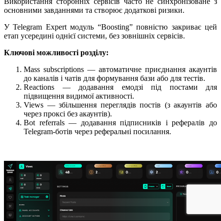
Використання сторонніх сервісів часто не синхронізоване з
основними завданнями та створює додаткові ризики.
У Telegram Expert модуль “Boosting” повністю закриває цей
етап усередині однієї системи, без зовнішніх сервісів.
Ключові можливості розділу:
Mass subscriptions — автоматичне приєднання акаунтів
до каналів і чатів для формування бази або для тестів.
Reactions — додавання емодзі під постами для
підвищення видимої активності.
Views — збільшення переглядів постів (з акаунтів або
через проксі без акаунтів).
Bot referrals — додавання підписників і рефералів до
Telegram-ботів через реферальні посилання.