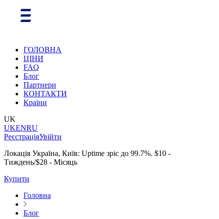
ГОЛОВНА
ЦІНИ
FAQ
Блог
Партнери
КОНТАКТИ
Країни
UK
UK
EN
RU
Реєстрація
Увійти
Локація Україна, Київ: Uptime зріс до 99.7%. $10 -
Тиждень/$28 - Місяць
Купити
Головна
Блог