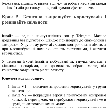
блокувань, підвищує рівень відгуку та робить наступні кроки
— інвайт або розсилку — передбачувано ефективними.
Крок 5. Безпечно запрошуйте користувачів і
розвивайте спільноти
Інвайт — одна з найчутливіших зон у Telegram. Масове
додавання без підготовки швидко призводить до спам-блоків і
заморозок. У ручному режимі складно контролювати ліміти, а
при масштабуванні помилки стають системними, і акаунти
втрачаються.
У Telegram Expert інвайти побудовані як гнучка система з
кількома сценаріями, що дозволяють обрати метод під
конкретне завдання та рівень захисту.
Ключові модулі розділу:
Invite V1 — класичне запрошення користувачів у групи
за username.
Invite V2 — покращена версія з примусовим контролем
кількості, перевіркою, чи перебувають користувачі вже в
групі, та автоматичним виходом.