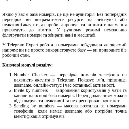
Якщо у вас є база номерів, це ще не аудиторія. Без попередніх
перевірок ви витрачатимете ресурси на неіснуючі або
неактивні акаунти, а спроби запрошувати чи писати навмання
призведуть до лімітів. У ручному режимі неможливо
фільтрувати номери та збирати дані в масштабі.
У Telegram Expert робота з номерами побудована як окремий
напрям: ви не просто використовуєте базу — ви приводите її в
робочий стан.
Ключові модулі розділу:
Number Checker — перевірка номерів телефонів на
наявність акаунта в Telegram. Показує ім’я, прізвище,
username, онлайн-статус і час останньої активності.
Invite by numbers — запрошення користувачів у чати та
канали на основі бази номерів. Перед додаванням можна
відфільтрувати неактивні та незареєстровані контакти.
Sending by numbers — масова розсилка за номерами
телефонів, коли немає username або потрібна точна
ідентифікація отримувача.