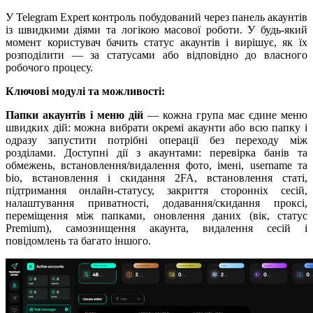
У Telegram Expert контроль побудований через панель акаунтів
із швидкими діями та логікою масової роботи. У будь-який
момент користувач бачить статус акаунтів і вирішує, як їх
розподілити — за статусами або відповідно до власного
робочого процесу.
Ключові модулі та можливості:
Папки акаунтів і меню дій
— кожна група має єдине меню
швидких дій: можна вибрати окремі акаунти або всю папку і
одразу запустити потрібні операції без переходу між
розділами. Доступні дії з акаунтами: перевірка банів та
обмежень, встановлення/видалення фото, імені, username та
bio, встановлення і скидання 2FA, встановлення статі,
підтримання онлайн-статусу, закриття сторонніх сесій,
налаштування приватності, додавання/скидання проксі,
переміщення між папками, оновлення даних (вік, статус
Premium), самознищення акаунта, видалення сесій і
повідомлень та багато іншого.