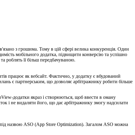
ов'язано з грошима. Тому в цій сфері велика конкуренція. Один
видимість мобільного додатка, підвищити конверсію та успішно
та роблять її більш передбачуваною.
нтів працює як вебсайт. Фактично, у додатку є вбудований
осилань є партнерським, що дозволяє арбітражнику робити більше
ebView-додатки якраз і створюються, щоб ввести в оману
ток і не видаляти його, що дає арбітражнику змогу надсилати
 під назвою ASO (App Store Optimization). Загалом ASO можна