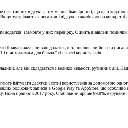
е негативних відгуків, тим менше ймовірності, що ваш додаток в
 Якщо зустрічаються негативні відгуки з вказівкою на конкретні 
м додатків, і замовте у них перевірку. Оцініть виявлені помилки
які б завантажували ваш додаток, встановлювали його та писали
 і стає видимим для більшої кількості користувачів.
дний, але він складається з великої кількості рутинних дій. Напр
гають імітувати десятки і сотні користувачів за допомогою одно
 ваших облікових записів в Google Play та AppStore, що особливо
у. Вона працює з 2017 року. Стабільний uptime 99,8%, керування