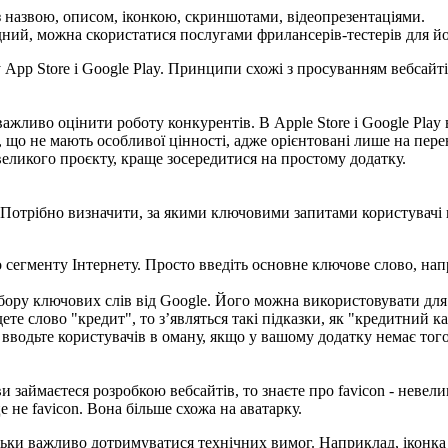
 з назвою, описом, іконкою, скриншотами, відеопрезентаціями.
дний, можна скористатися послугами фрилансерів-тестерів для йо
pp Store і Google Play. Принципи схожі з просуванням вебсайтів
жливо оцінити роботу конкурентів. В Apple Store і Google Play 
 що не мають особливої цінності, адже орієнтовані лише на пере
еликого проєкту, краще зосередитися на простому додатку.
Потрібно визначити, за якими ключовими запитами користувачі 
 сегменту Інтернету. Просто введіть основне ключове слово, напр
дбору ключових слів від Google. Його можна використовувати дл
ете слово "кредит", то з’являться такі підказки, як "кредитний к
вводьте користувачів в оману, якщо у вашому додатку немає того,
 займаєтеся розробкою вебсайтів, то знаєте про favicon - невелик
е не favicon. Вона більше схожа на аватарку.
ьки важливо дотримуватися технічних вимог. Наприклад, іконка д