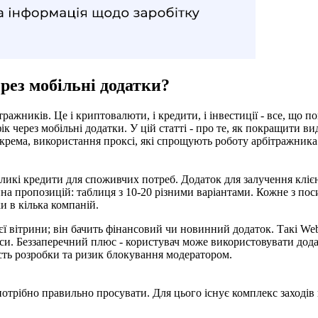
рез мобільні додатки?
ажників. Це і криптовалюти, і кредити, і інвестиції - все, що п
ік через мобільні додатки. У цій статті - про те, як покращити 
крема, використання проксі, які спрощують роботу арбітражника 
еликі кредити для споживчих потреб. Додаток для залучення кліє
рина пропозицій: таблиця з 10-20 різними варіантами. Кожне з п
ки в кілька компаній.
ієї вітрини; він бачить фінансовий чи новинний додаток. Такі W
си. Беззаперечний плюс - користувач може використовувати дода
сть розробки та ризик блокування модератором.
потрібно правильно просувати. Для цього існує комплекс заходів