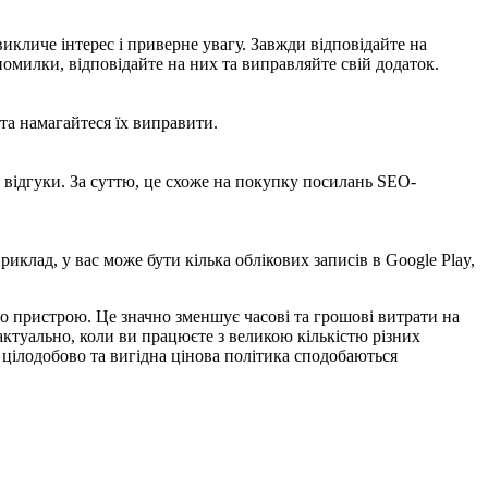
икличе інтерес і приверне увагу. Завжди відповідайте на
помилки, відповідайте на них та виправляйте свій додаток.
 та намагайтеся їх виправити.
 відгуки. За суттю, це схоже на покупку посилань SEO-
иклад, у вас може бути кілька облікових записів в Google Play,
го пристрою. Це значно зменшує часові та грошові витрати на
 актуально, коли ви працюєте з великою кількістю різних
 цілодобово та вигідна цінова політика сподобаються