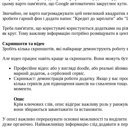
цьому варто пам'ятати, що Google автоматично закруглює кути.
Звичайно, не варто нагромаджувати цей невеликий квадратик ве
зробити гарний фон і додати напис "Кредит до зарплати" або "
Треба пам'ятати, що користувачі користуються додатками на рі
як круг. Тому важливу інформацію потрібно розміщувати в цент
Скриншоти та відео
Зробіть кілька скриншотів, які найкраще демонструють роботу в
Але відео працює навіть краще за скриншоти. Вони можуть бути
Професійне відео: або у вигляді doodle, або реальні зйом
марний додаток, а серйозний сервіс.
Скринкаст: демонстрація роботи додатку. Якщо у вас прос
кілька сервісів для підвищення шансів на схвалення тощо
моменти.
Опис
Крім ключових слів, опис відіграє важливу роль у ранжув
вони збираються завантажити та встановити.
У описі важливо перерахувати основні можливості та виділити 
дуже органічно. Найважливішу інформацію слід додавати в пер