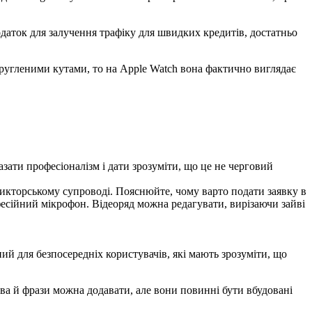
даток для залучення трафіку для швидких кредитів, достатньо
кругленими кутами, то на Apple Watch вона фактично виглядає
азати професіоналізм і дати зрозуміти, що це не черговий
 дикторському супроводі. Пояснюйте, чому варто подати заявку в
фесійний мікрофон. Відеоряд можна редагувати, вирізаючи зайві
ий для безпосередніх користувачів, які мають зрозуміти, що
ова й фрази можна додавати, але вони повинні бути вбудовані