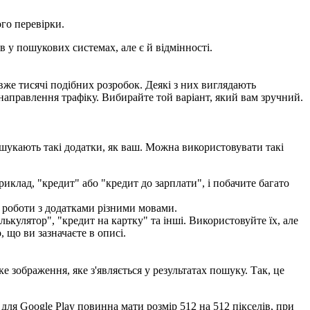
го перевірки.
 у пошукових системах, але є й відмінності.
вже тисячі подібних розробок. Деякі з них виглядають
направлення трафіку. Вибирайте той варіант, який вам зручний.
шукають такі додатки, як ваш. Можна використовувати такі
иклад, "кредит" або "кредит до зарплати", і побачите багато
я роботи з додатками різними мовами.
алькулятор", "кредит на картку" та інші. Використовуйте їх, але
 що ви зазначаєте в описі.
е зображення, яке з'являється у результатах пошуку. Так, це
ля Google Play повинна мати розмір 512 на 512 пікселів, при