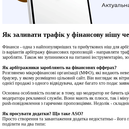
Як заливати трафік у фінансову нішу че
Фінанси - одна з найпопулярніших та прибуткових ніш для арбітр
із варіантів арбітражу фінансових пропозицій - направляти траф
заробляти. Також ми зупинимося на питанні інструментарію, зо
Як арбітражники заробляють на фінансових офферах?
Розглянемо мікрофінансові організації (МФО), які видають нев
браузер, у якому розміщено цільовий сайт. Він виглядає як віт
однієї продажі з одного відвідувача, адже багато хто подає заяв
Основна особливість полягає в тому, що модератор не бачить ц
модератора рекламної служби. Вони мають як плюси, так і міну
push-повідомлення з гарячими пропозиціями. Недолік - складні
Як просувати додатки? Що таке ASO?
Просто створення та завантаження додатка недостатньо - його 
поділити на два типи: