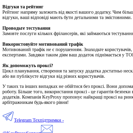
Відгуки та рейтинг
Рейтинг напряму залежить від якості вашого додатку. Чим більш
відгуки, ваші відповіді мають бути детальними та змістовними.
Проводьте тестування
Замовте послуги кількох фрілансерів, які займаються тестування
Використовуйте мотивований трафік
Мотивований трафік не є порушенням. Знаходьте користувачів, 
експертами. Завдяки таким діям ваш додаток піднімається у ТОП
Як допоможуть проксі?
Цикл планування, створення та запуску додатка достатньо нескла
або ви публікуєте відгуки від різних користувачів.
У таких та інших випадках не обійтися без проксі. Вони допома
роботу. Більше того, використання проксі - це гарантія безпеки
додатків. Компанія KeyProxy пропонує найкращі проксі на ринк
арбітражникам будь-якого рівня!
Telegram Техпідтримки -