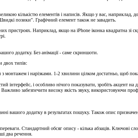
ликою кількістю елементів і написів. Якщо у вас, наприклад, до
Швидкі позики". Графічний елемент також не завадить.
зних пристроях. Наприклад, якщо на iPhone іконка квадратна зі с
рі.
ашого додатку. Без анімації - саме скриншоти.
 двох типів:
ки з монтажем і нарізками. 1-2 хвилини цілком достатньо, щоб пок
тий інтерфейс, і особливо нічого показувати, зробіть акцент на
. Важливо забезпечити високу якість звуку, використовуючи про
анні вашого додатку в результатах пошуку. Також опис призначен
переваги. Стандартний обсяг опису - кілька абзаців. Ключові сл
ші два речення.