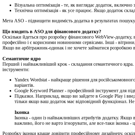
Візуальна оптимізація - те, як виглядає додаток, включно
Технічна оптимізація - як усе працює. Якщо додаток скла
Мета ASO - підвищити видимість додатка в результатах пошуку A
Що входить в ASO для фінансового додатку?
Оскільки йдеться про розробку фінансового WebView-додатку, ва
професійно і є корисними новинними сервісами. Інші - вітрини,
Якщо ви арбітражник-одинак і не хочете займатися розробкою в
Семантичне ядро
Перший і найважливіший крок - складання семантичного ядра. 
інструменти:
Yandex Wordstat - найкраще рішення для російськомовного
варіантів.
Google Keyword Planner - професійний інструмент для пі
Підказки. Наприклад, якщо ви зайдете в Google Play і введ
тільки якщо ваш додаток має відповідний функціонал. Не 
Іконка
Іконка - один із найважливіших атрибутів додатку. Якщо ви
важливо, його не варто ігнорувати, але все-таки іконка - ц
Розробку іконки краще довірити професійному дизайнеру, оскіл