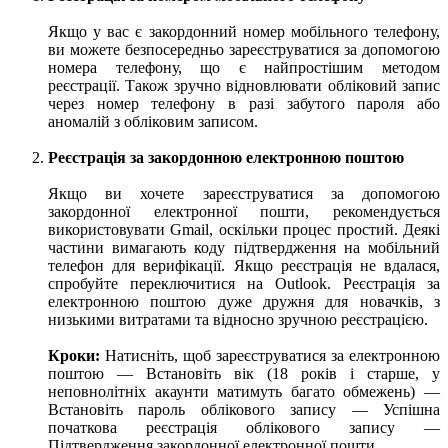
Якщо у вас є закордонний номер мобільного телефону,
ви можете безпосередньо зареєструватися за допомогою
номера телефону, що є найпростішим методом
реєстрації. Також зручно відновлювати обліковий запис
через номер телефону в разі забутого пароля або
аномалій з обліковим записом.
Реєстрація за закордонною електронною поштою
Якщо ви хочете зареєструватися за допомогою
закордонної електронної пошти, рекомендується
використовувати Gmail, оскільки процес простий. Деякі
частини вимагають коду підтвердження на мобільний
телефон для верифікації. Якщо реєстрація не вдалася,
спробуйте переключитися на Outlook. Реєстрація за
електронною поштою дуже дружня для новачків, з
низькими витратами та відносно зручною реєстрацією.
Кроки:
Натисніть, щоб зареєструватися за електронною
поштою — Встановіть вік (18 років і старше, у
неповнолітніх акаунти матимуть багато обмежень) —
Встановіть пароль облікового запису — Успішна
початкова реєстрація облікового запису —
Підтвердження закордонної електронної пошти.