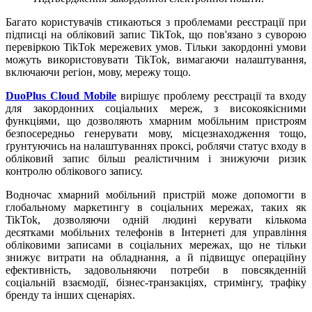
Багато користувачів стикаються з проблемами реєстрації при
підписці на обліковий запис TikTok, що пов'язано з суворою
перевіркою TikTok мережевих умов. Тільки закордонні умови
можуть використовувати TikTok, вимагаючи налаштування,
включаючи регіон, мову, мережу тощо.
DuoPlus Cloud Mobile
вирішує проблему реєстрації та входу
для закордонних соціальних мереж, з високоякісними
функціями, що дозволяють хмарним мобільним пристроям
безпосередньо генерувати мову, місцезнаходження тощо,
ґрунтуючись на налаштуваннях проксі, роблячи статус входу в
обліковий запис більш реалістичним і знижуючи ризик
контролю облікового запису.
Водночас хмарний мобільний пристрій може допомогти в
глобальному маркетингу в соціальних мережах, таких як
TikTok, дозволяючи одній людині керувати кількома
десятками мобільних телефонів в Інтернеті для управління
обліковими записами в соціальних мережах, що не тільки
знижує витрати на обладнання, а й підвищує операційну
ефективність, задовольняючи потреби в повсякденній
соціальній взаємодії, бізнес-транзакціях, стримінгу, трафіку
бренду та інших сценаріях.