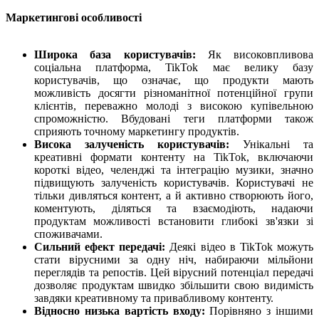
Маркетингові особливості
Широка база користувачів:
Як високовпливова
соціальна платформа, TikTok має велику базу
користувачів, що означає, що продукти мають
можливість досягти різноманітної потенційної групи
клієнтів, переважно молоді з високою купівельною
спроможністю. Вбудовані теги платформи також
сприяють точному маркетингу продуктів.
Висока залученість користувачів:
Унікальні та
креативні формати контенту на TikTok, включаючи
короткі відео, челенджі та інтеграцію музики, значно
підвищують залученість користувачів. Користувачі не
тільки дивляться контент, а й активно створюють його,
коментують, діляться та взаємодіють, надаючи
продуктам можливості встановити глибокі зв'язки зі
споживачами.
Сильний ефект передачі:
Деякі відео в TikTok можуть
стати вірусними за одну ніч, набираючи мільйони
переглядів та репостів. Цей вірусний потенціал передачі
дозволяє продуктам швидко збільшити свою видимість
завдяки креативному та привабливому контенту.
Відносно низька вартість входу:
Порівняно з іншими