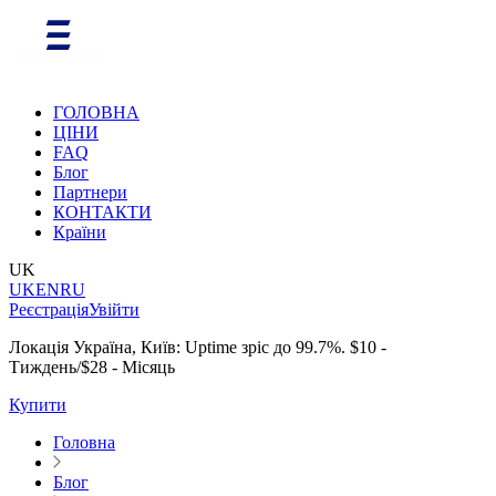
ГОЛОВНА
ЦІНИ
FAQ
Блог
Партнери
КОНТАКТИ
Країни
UK
UK
EN
RU
Реєстрація
Увійти
Локація Україна, Київ: Uptime зріс до 99.7%. $10 -
Тиждень/$28 - Місяць
Купити
Головна
Блог