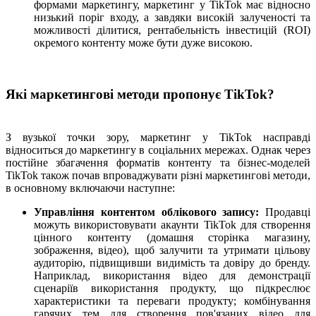
формами маркетингу, маркетинг у TikTok має відносно
низький поріг входу, а завдяки високій залученості та
можливості ділитися, рентабельність інвестицій (ROI)
окремого контенту може бути дуже високою.
Які маркетингові методи пропонує TikTok?
З вузької точки зору, маркетинг у TikTok насправді
відноситься до маркетингу в соціальних мережах. Однак через
постійне збагачення форматів контенту та бізнес-моделей
TikTok також почав впроваджувати різні маркетингові методи,
в основному включаючи наступне:
Управління контентом облікового запису:
Продавці
можуть використовувати акаунти TikTok для створення
цінного контенту (домашня сторінка магазину,
зображення, відео), щоб залучити та утримати цільову
аудиторію, підвищивши видимість та довіру до бренду.
Наприклад, використання відео для демонстрації
сценаріїв використання продукту, що підкреслює
характеристики та переваги продукту; комбінування
гарячих тем для створення пов'язаних відео для