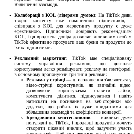
збільшення взаємодії.
Колаборації з KOL (лідерами думок):
На TikTok деякі
творці контенту вже накопичили підписників, і
співпраця з KOL для маркетингу продукту є дуже
ефективною. Підписники довіряють рекомендаціям
KOL, і ця вроджена довіра дозволяє впливовим особам
TikTok ефективно просувати ваш бренд та продукти до
їхніх підписників.
Рекламний маркетинг:
TikTok має спеціалізовану
систему управління рекламою, що дозволяє
користувачам легко розміщувати рекламу на платформі,
в основному пропонуючи три типи реклами:
Реклама у стрічці
— ці оголошення з'являються у
відео-стрічці користувачів, як звичайні відео,
дозволяючи користувачам ставити лайки,
коментувати, ділитися, підписуватися і навіть
натискати на посилання на веб-сторінки або
додатки, що робить їх дуже придатними для
збільшення взаємодії та коефіцієнтів конверсії.
Брендований хештег-виклик
— виклики дуже
популярні на TikTok, і продавці продуктів можуть
створити цікавий виклик, щоб залучити участь
користувачів. Цей тип реклами не тільки значно