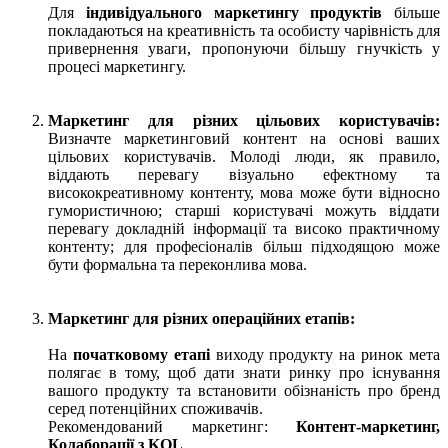
Для
індивідуального маркетингу продуктів
більше
покладаються на креативність та особисту чарівність для
привернення уваги, пропонуючи більшу гнучкість у
процесі маркетингу.
Маркетинг для різних цільових користувачів:
Визначте маркетинговий контент на основі ваших
цільових користувачів. Молоді люди, як правило,
віддають перевагу візуально ефектному та
висококреативному контенту, мова може бути відносно
гумористичною; старші користувачі можуть віддати
перевагу докладній інформації та високо практичному
контенту; для професіоналів більш підходящою може
бути формальна та переконлива мова.
Маркетинг для різних операційних етапів:
На
початковому етапі
виходу продукту на ринок мета
полягає в тому, щоб дати знати ринку про існування
вашого продукту та встановити обізнаність про бренд
серед потенційних споживачів.
Рекомендований маркетинг:
Контент-маркетинг,
Колаборації з KOL
.