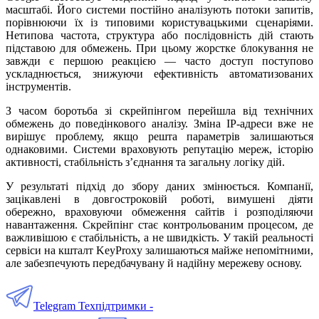
масштабі. Його системи постійно аналізують потоки запитів,
порівнюючи їх із типовими користувацькими сценаріями.
Нетипова частота, структура або послідовність дій стають
підставою для обмежень. При цьому жорстке блокування не
завжди є першою реакцією — часто доступ поступово
ускладнюється, знижуючи ефективність автоматизованих
інструментів.
З часом боротьба зі скрейпінгом перейшла від технічних
обмежень до поведінкового аналізу. Зміна IP-адреси вже не
вирішує проблему, якщо решта параметрів залишаються
однаковими. Системи враховують репутацію мереж, історію
активності, стабільність з’єднання та загальну логіку дій.
У результаті підхід до збору даних змінюється. Компанії,
зацікавлені в довгостроковій роботі, вимушені діяти
обережно, враховуючи обмеження сайтів і розподіляючи
навантаження. Скрейпінг стає контрольованим процесом, де
важливішою є стабільність, а не швидкість. У такій реальності
сервіси на кшталт KeyProxy залишаються майже непомітними,
але забезпечують передбачувану й надійну мережеву основу.
Telegram Техпідтримки -