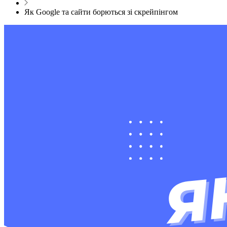
Як Google та сайти борються зі скрейпінгом