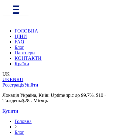
ГОЛОВНА
ЦІНИ
FAQ
Блог
Партнери
КОНТАКТИ
Країни
UK
UK
EN
RU
Реєстрація
Увійти
Локація Україна, Київ: Uptime зріс до 99.7%. $10 -
Тиждень/$28 - Місяць
Купити
Головна
Блог